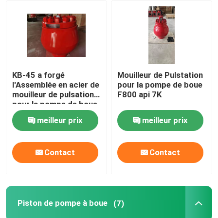
Visite d'usine
Contrôle de la qualité
KB-45 a forgé
Mouilleur de Pulstation
l'Assemblée en acier de
pour la pompe de boue
Contact
mouilleur de pulsation
F800 api 7K
pour la pompe de boue
du perçage F800
meilleur prix
meilleur prix
nouvelles
Tous les cas
Contact
Contact
Pompe de boue de forage
Piston de pompe à boue
(7)
Revêtement de pompe de boue