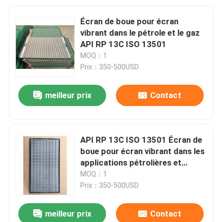
Écran de boue pour écran
vibrant dans le pétrole et le gaz
API RP 13C ISO 13501
MOQ：1
Prix：350-500USD
meilleur prix
Contact
API RP 13C ISO 13501 Écran de
boue pour écran vibrant dans les
applications pétrolières et
gazières
MOQ：1
Prix：350-500USD
meilleur prix
Contact