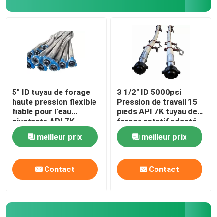
Raccords de tuyauterie pivotants
BOP de prévention des explosions
Élément annulaire d'emballage de COUP DE POING
5" ID tuyau de forage
3 1/2" ID 5000psi
haute pression flexible
Pression de travail 15
fiable pour l'eau
pieds API 7K tuyau de
Tubulure de mise à mort d'obstruction
pivotante API 7K
forage rotatif adapté
Fig1502 connexion
pour tuyau rotatif pour
meilleur prix
meilleur prix
d'union
connexion flexible
Peu de perceuse de PDC
Contact
Contact
Outils de trou sous-sol
Équipement solide de contrôle