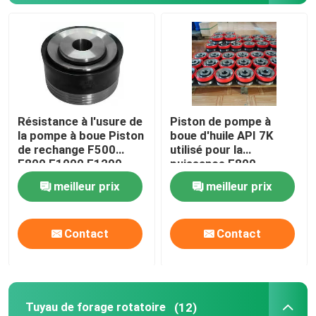
Piston de pompe à boue
Tuyau de forage rotatoire
Résistance à l'usure de
Piston de pompe à
Ligne de l' étouffement et de la mort
la pompe à boue Piston
boue d'huile API 7K
de rechange F500
utilisé pour la
F800 F1000 F1200
puissance F800
Tuyau de contrôle de COUP DE POING
F1600 F2200
meilleur prix
meilleur prix
Valve de sortie et soupape de contrôle
Contact
Contact
Valve à bille et valve de sécurité
Le puits et l'arbre de Noël
Tuyau de forage rotatoire
(12)