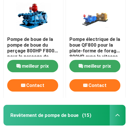
Pompe de boue de la
Pompe électrique de la
pompe de boue du
boue QF800 pour la
perçage 800HP F800
plate-forme de forage
pour le perçage de
800HP avec la vitesse
puits d'eau
en arête de poisson
meilleur prix
meilleur prix
Contact
Contact
Aperçu
Produits
Revêtement de pompe de boue
(15)
A propos de nous