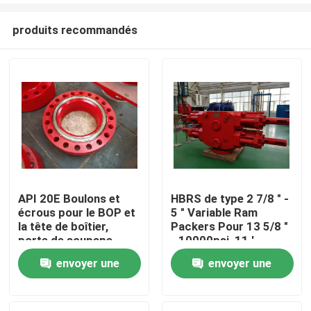
produits recommandés
API 20E Boulons et
HBRS de type 2 7/8 " -
écrous pour le BOP et
5 " Variable Ram
Aperçu
la tête de boîtier,
Packers Pour 13 5/8 "
porte de soupape
- 10000psi, 11 ′
′-5000PSI
envoyer une
envoyer une
Produits
demande
demande
A propos de nous