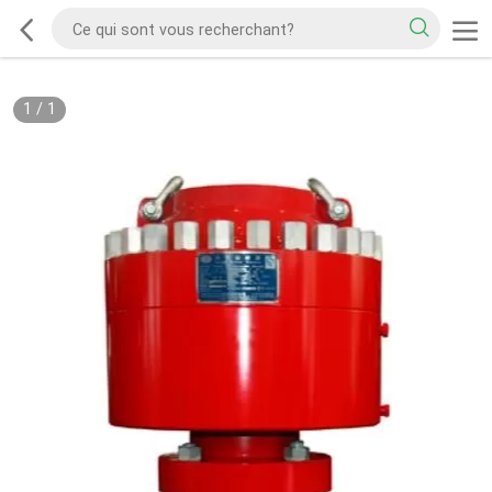
1
/
1