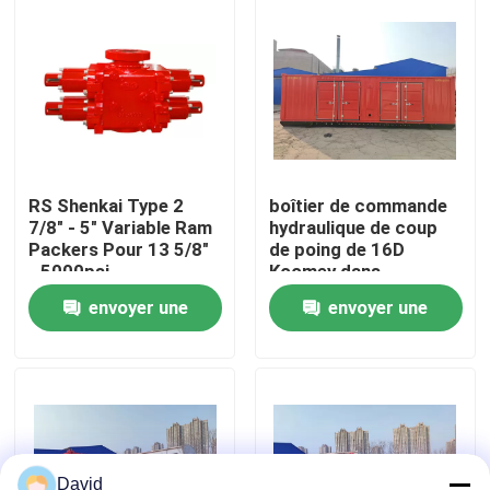
Visite d'usine
Contrôle de la qualité
Contact
RS Shenkai Type 2
boîtier de commande
7/8" - 5" Variable Ram
hydraulique de coup
Packers Pour 13 5/8"
de poing de 16D
nouvelles
- 5000psi
Koomey dans
l'industrie pétrolière
envoyer une
envoyer une
Tous les cas
demande
demande
Pompe de boue de forage
Revêtement de pompe de boue
David