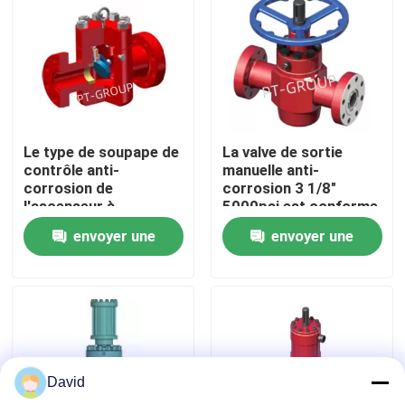
Visite d'usine
Contrôle de la qualité
Le type de soupape de
La valve de sortie
Contact
contrôle anti-
manuelle anti-
corrosion de
corrosion 3 1/8"
l'ascenseur à
5000psi est conforme
nouvelles
balançoire standard
à la norme API 6A
envoyer une
envoyer une
API 6A 3 1/8 " 5000psi
demande
demande
Tous les cas
Pompe de boue de forage
David
Revêtement de pompe de boue