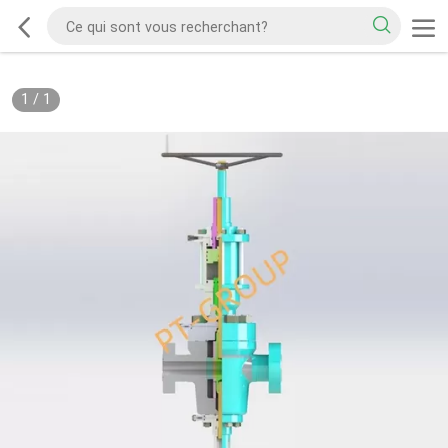
1
/
1