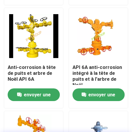
demande
demande
Visite d'usine
Contrôle de la qualité
Contact
Anti-corrosion à tête
API 6A anti-corrosion
nouvelles
de puits et arbre de
intégré à la tête de
Noël API 6A
puits et à l'arbre de
Noël
Tous les cas
envoyer une
envoyer une
demande
demande
Pompe de boue de forage
Revêtement de pompe de boue