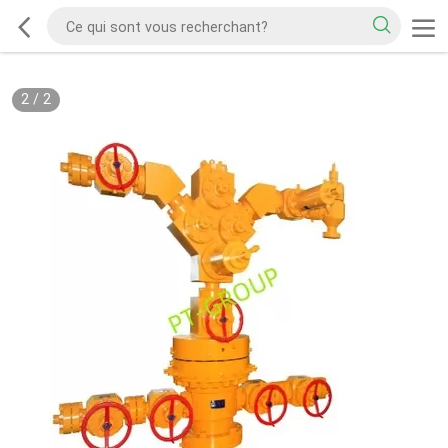
2
/
2