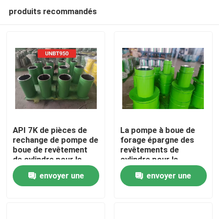
produits recommandés
API 7K de pièces de
La pompe à boue de
rechange de pompe de
forage épargne des
boue de revêtement
revêtements de
Aperçu
de cylindre pour la
cylindre pour la
puissance en chevaux
puissance en chevaux
envoyer une
envoyer une
de BOMCO F1000
F800
Produits
demande
demande
A propos de nous