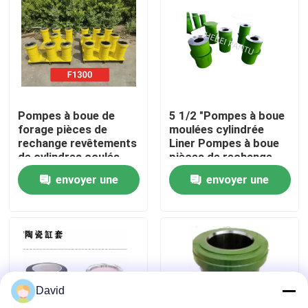
Visite d'usine
Contrôle de la qualité
Pompes à boue de
5 1/2 "Pompes à boue
Contact
forage pièces de
moulées cylindrée
rechange revêtements
Liner Pompes à boue
de cylindres coulés
pièces de rechange
nouvelles
API 7K
API 7K
envoyer une
envoyer une
demande
demande
Tous les cas
Pompe de boue de forage
David
Revêtement de pompe de boue