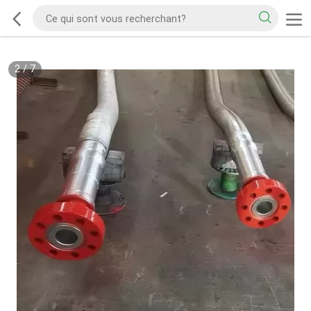
2
/
7