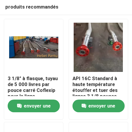
produits recommandés
3 1/8" à flasque, tuyau
API 16C Standard à
de 5 000 livres par
haute température
pouce carré Coflexip
étouffer et tuer des
Aperçu
pour la ligne
lignes 3 1/8 pouces
d'évacuation avec la
5000 Psi
envoyer une
envoyer une
couverture flexible
Produits
protectrice d'acier
demande
demande
inoxydable
A propos de nous