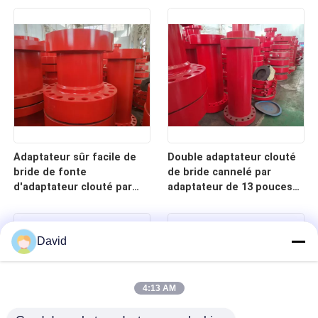
livres par pouce carré
l'industrie du gaz
Adaptateur sûr facile de
Double adaptateur clouté
bride de fonte
de bride cannelé par
d'adaptateur clouté par
adaptateur de 13 pouces
double d'api 6A
avec un trou traversant
David
4:13 AM