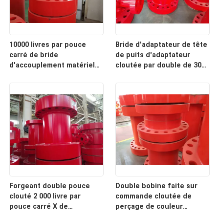
10000 livres par pouce
Bride d'adaptateur de tête
carré de bride
de puits d'adaptateur
d'accouplement matériel
cloutée par double de 3000
de forage clouté
livres par pouce carré pour
d'adaptateur de double
le perçage bon
Forgeant double pouce
Double bobine faite sur
clouté 2 000 livre par
commande cloutée de
pouce carré X de
perçage de couleur
l'adaptateur 2 3 1/8" 5 000
d'adaptateur de SUS dans