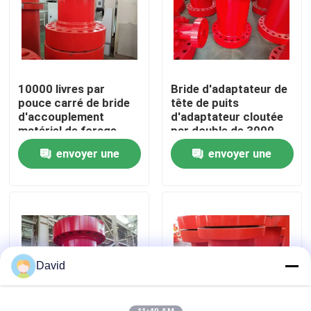
Visite d'usine
Contrôle de la qualité
10000 livres par
Bride d'adaptateur de
pouce carré de bride
tête de puits
d'accouplement
d'adaptateur cloutée
Contact
matériel de forage
par double de 3000
clouté d'adaptateur
livres par pouce carré
envoyer une
envoyer une
de double
pour le perçage bon
nouvelles
demande
demande
Tous les cas
Pompe de boue de forage
David
Revêtement de pompe de boue