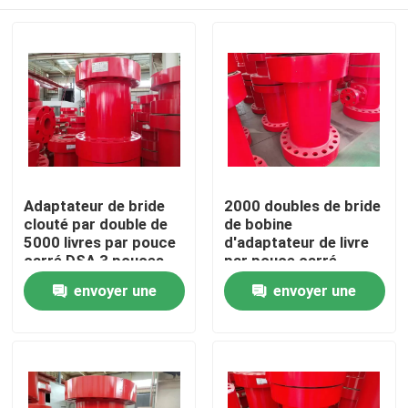
Adaptateur de bride
2000 doubles de bride
clouté par double de
de bobine
5000 livres par pouce
d'adaptateur de livre
carré DSA 3 pouces
par pouce carré
pour le perçage
cloutés dans
Aperçu
envoyer une
envoyer une
l'industrie du gaz
demande
demande
Produits
A propos de nous