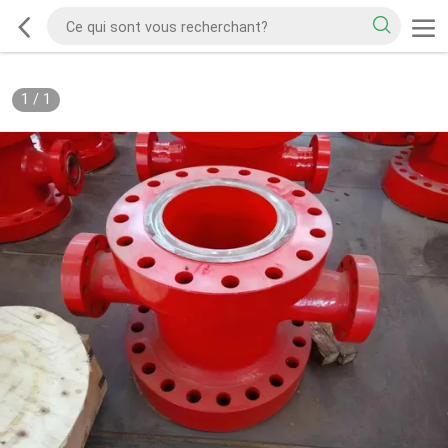
1
/
1