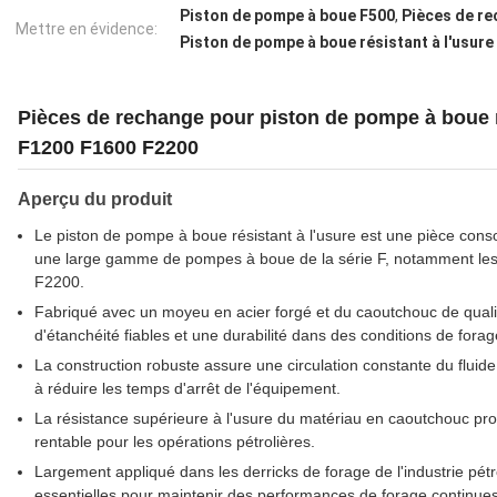
Piston de pompe à boue F500
,
Pièces de r
Mettre en évidence:
Piston de pompe à boue résistant à l'usure
Pièces de rechange pour piston de pompe à boue r
F1200 F1600 F2200
Aperçu du produit
Le piston de pompe à boue résistant à l'usure est une pièce cons
une large gamme de pompes à boue de la série F, notamment le
F2200.
Fabriqué avec un moyeu en acier forgé et du caoutchouc de qualit
d'étanchéité fiables et une durabilité dans des conditions de fora
La construction robuste assure une circulation constante du fluide, 
à réduire les temps d'arrêt de l'équipement.
La résistance supérieure à l'usure du matériau en caoutchouc prolo
rentable pour les opérations pétrolières.
Largement appliqué dans les derricks de forage de l'industrie pétroliè
essentielles pour maintenir des performances de forage continues