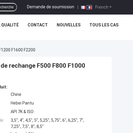
Demande de soumission
|
French
cherche
 QUALITÉ
CONTACT
NOUVELLES
TOUS LES CAS
 F1200 F1600 F2200
n de rechange F500 F800 F1000
uit:
Chine
Hebei Pantu
API 7K & ISO
e:
3,5", 4", 4,5", 5", 5,25", 5,75", 6", 6,25", 7",
7,25", 7,5", 8", 8,5"