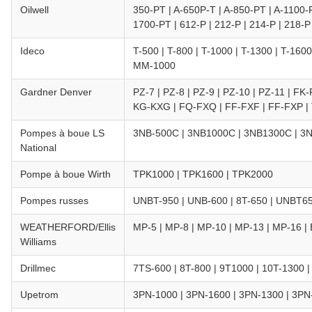
Oilwell
350-PT | A-650P-T | A-850-PT | A-1100-
1700-PT | 612-P | 212-P | 214-P | 218-P
Ideco
T-500 | T-800 | T-1000 | T-1300 | T-16
MM-1000
Gardner Denver
PZ-7 | PZ-8 | PZ-9 | PZ-10 | PZ-11 | F
KG-KXG | FQ-FXQ | FF-FXF | FF-FXP |
Pompes à boue LS
3NB-500C | 3NB1000C | 3NB1300C | 3
National
Pompe à boue Wirth
TPK1000 | TPK1600 | TPK2000
Pompes russes
UNBT-950 | UNB-600 | 8T-650 | UNBT6
WEATHERFORD/Ellis
MP-5 | MP-8 | MP-10 | MP-13 | MP-16 |
Williams
Drillmec
7TS-600 | 8T-800 | 9T1000 | 10T-1300 
Upetrom
3PN-1000 | 3PN-1600 | 3PN-1300 | 3PN