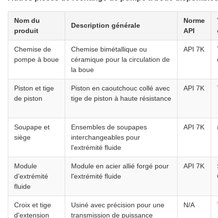
Nom du
Norme
Description générale
produit
API
Chemise de
Chemise bimétallique ou
API 7K
pompe à boue
céramique pour la circulation de
la boue
Piston et tige
Piston en caoutchouc collé avec
API 7K
de piston
tige de piston à haute résistance
Soupape et
Ensembles de soupapes
API 7K
siège
interchangeables pour
l'extrémité fluide
Module
Module en acier allié forgé pour
API 7K
d'extrémité
l'extrémité fluide
fluide
Croix et tige
Usiné avec précision pour une
N/A
d'extension
transmission de puissance