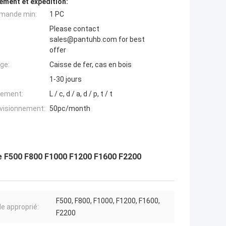
ement et expédition:
mande min:
1 PC
Please contact
sales@pantuhb.com for best
offer
ge:
Caisse de fer, cas en bois
1-30 jours
iement:
L / c, d / a, d / p, t / t
ovisionnement:
50pc/month
ge F500 F800 F1000 F1200 F1600 F2200
F500, F800, F1000, F1200, F1600,
e approprié:
F2200