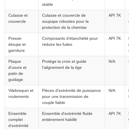
stable
Culasse et
Culasse et couvercle de
API 7K
couvercle
soupape robustes pour la
protection de la chemise
Presse-
Composants d'étanchéité pour
API 7K
étoupe et
réduire les fuites
garniture
Plaque
Protège la croix et guide
N/A
d'usure et
l'alignement de la tige
patin de
guidage
Vilebrequin et
Pièces d'extrémité de puissance
N/A
roulements
pour une transmission de
couple fiable
Ensemble
Ensemble d'extrémité fluide
API 7K
complet
entièrement habillé
d'extrémité