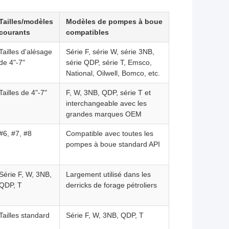
Tailles/modèles
Modèles de pompes à boue
courants
compatibles
Tailles d'alésage
Série F, série W, série 3NB,
de 4"-7"
série QDP, série T, Emsco,
National, Oilwell, Bomco, etc.
Tailles de 4"-7"
F, W, 3NB, QDP, série T et
interchangeable avec les
grandes marques OEM
#6, #7, #8
Compatible avec toutes les
pompes à boue standard API
Série F, W, 3NB,
Largement utilisé dans les
QDP, T
derricks de forage pétroliers
Tailles standard
Série F, W, 3NB, QDP, T