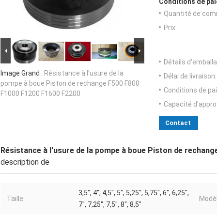
Conditions de pai
Quantité de com
Prix:
Détails d'emballa
Image Grand :
Résistance à l'usure de la
Délai de livraison:
pompe à boue Piston de rechange F500 F800
Conditions de pa
F1000 F1200 F1600 F2200
Capacité d'appr
Contact
Résistance à l'usure de la pompe à boue Piston de rechan
description de
3,5", 4", 4,5", 5", 5,25", 5,75", 6", 6,25",
Taille:
Modèl
7", 7,25", 7,5", 8", 8,5"