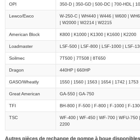
OPI
350-D | 350-GD | 500-DC | 700-HDL | 
Lewco/Ewco
W-250-C | WH440 | W446 | W600 | WH6
| W2000 | W2214 | W2215
American Block
K800 | K1000 | K1300 | K1600 | K2200
Loadmaster
LSF-500 | LSF-800 | LSF-1000 | LSF-13
Soilmec
7T500 | 7T508 | 8T650
Dragon
440HP | 660HP
GASO/Wheatly
1550 | 1560 | 1563 | 1654 | 1742 | 1753 
Great American
GA-550 | GA-750
TFI
BH-800 | F-500 | F-800 | F-1000 | F-130
TSC
WF-400 | WF-450 | WF-700 | WFU-750 
2200
Autres pièces de rechange de pompe à boue disponible