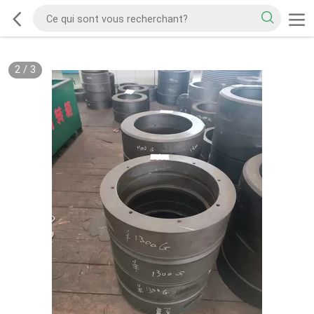
2
/
3