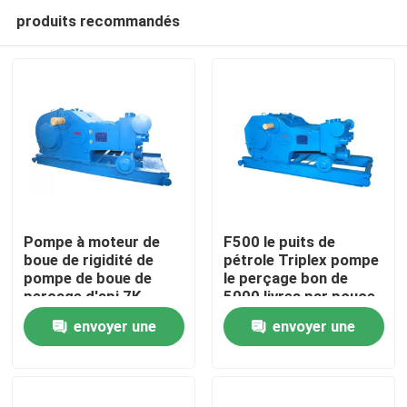
produits recommandés
Pompe à moteur de
F500 le puits de
boue de rigidité de
pétrole Triplex pompe
pompe de boue de
le perçage bon de
Aperçu
perçage d'api 7K
5000 livres par pouce
bonne pour des
carré Api Mud Pump
envoyer une
envoyer une
plates-formes de
For Oil
Produits
forage
demande
demande
A propos de nous