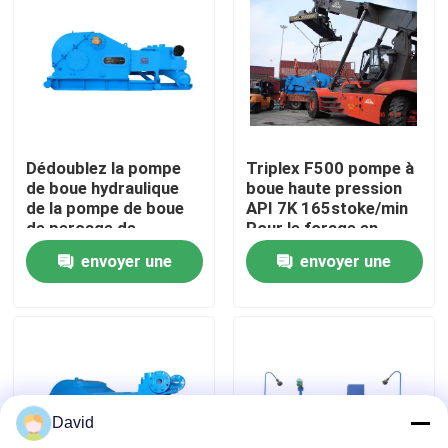
Visite d'usine
Contrôle de la qualité
Dédoublez la pompe
Triplex F500 pompe à
Contact
de boue hydraulique
boue haute pression
de la pompe de boue
API 7K 165stoke/min
de perçage de
Pour le forage en
nouvelles
structure 1193kW
profondeur
envoyer une
envoyer une
F1600FTL
demande
demande
Tous les cas
Pompe de boue de forage
David
Revêtement de pompe de boue