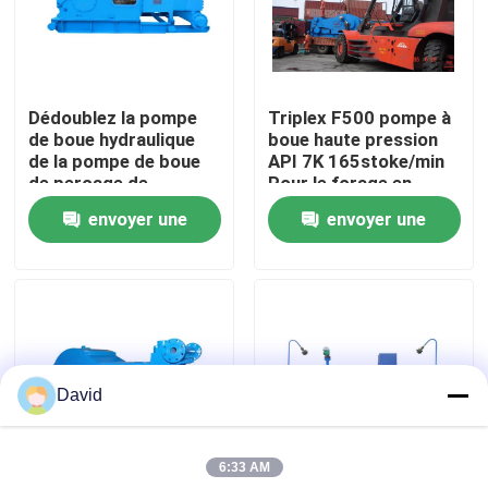
Visite d'usine
Dédoublez la pompe
Triplex F500 pompe à
Contrôle de la qualité
de boue hydraulique
boue haute pression
de la pompe de boue
API 7K 165stoke/min
de perçage de
Pour le forage en
Contact
structure 1193kW
profondeur
envoyer une
envoyer une
F1600FTL
demande
demande
nouvelles
Tous les cas
David
Pompe de boue de forage
6:33 AM
Revêtement de pompe de boue