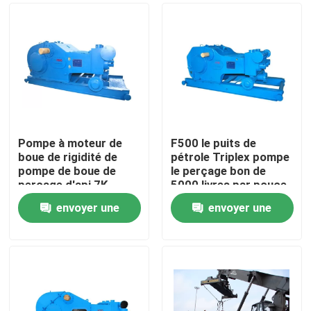
Pompe à moteur de
F500 le puits de
boue de rigidité de
pétrole Triplex pompe
pompe de boue de
le perçage bon de
perçage d'api 7K
5000 livres par pouce
bonne pour des
carré Api Mud Pump
envoyer une
envoyer une
plates-formes de
For Oil
Aperçu
forage
demande
demande
Produits
A propos de nous