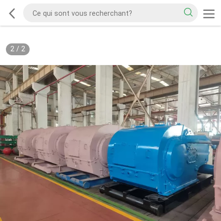
2
/
2