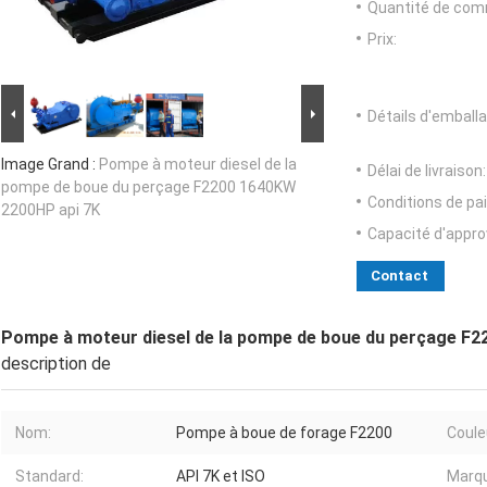
Quantité de com
Prix:
Détails d'emballa
Image Grand :
Pompe à moteur diesel de la
Délai de livraison:
pompe de boue du perçage F2200 1640KW
Conditions de pa
2200HP api 7K
Capacité d'appr
Contact
Pompe à moteur diesel de la pompe de boue du perçage F
description de
Nom:
Pompe à boue de forage F2200
Coule
Standard:
API 7K et ISO
Marq