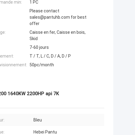
mande min:
1 PC
Please contact
sales@pantuhb.com for best
offer
ge:
Caisse en fer, Caisse en bois,
Skid
7-60 jours
iement:
T / T, L / C, D / A, D / P
ovisionnement:
50pc/month
2200 1640KW 2200HP api 7K
ur:
Bleu
ue:
Hebei Pantu