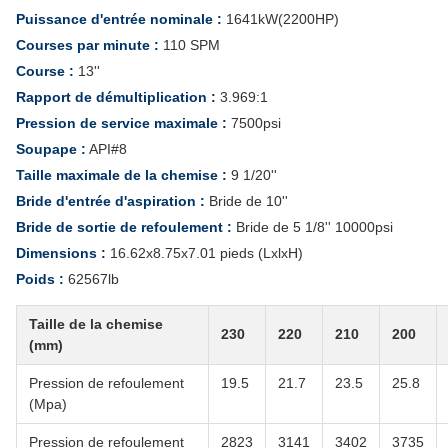
Puissance d'entrée nominale :
1641kW(2200HP)
Courses par minute :
110 SPM
Course :
13''
Rapport de démultiplication :
3.969:1
Pression de service maximale :
7500psi
Soupape :
API#8
Taille maximale de la chemise :
9 1/20''
Bride d'entrée d'aspiration :
Bride de 10''
Bride de sortie de refoulement :
Bride de 5 1/8'' 10000psi
Dimensions :
16.62x8.75x7.01 pieds (LxlxH)
Poids :
62567lb
Taille de la chemise
230
220
210
200
(mm)
Pression de refoulement
19.5
21.7
23.5
25.8
(Mpa)
Pression de refoulement
2823
3141
3402
3735