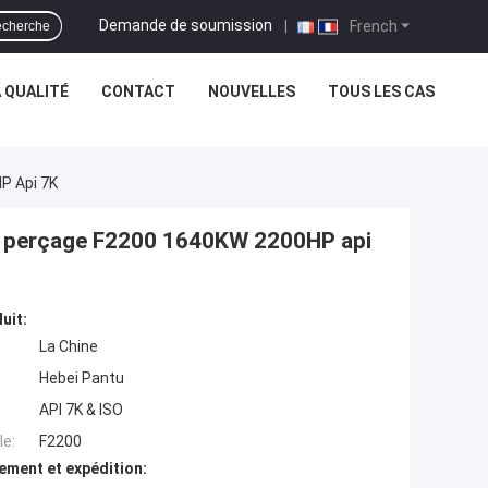
Demande de soumission
|
French
cherche
 QUALITÉ
CONTACT
NOUVELLES
TOUS LES CAS
P Api 7K
u perçage F2200 1640KW 2200HP api
uit:
La Chine
Hebei Pantu
API 7K & ISO
e:
F2200
ement et expédition: