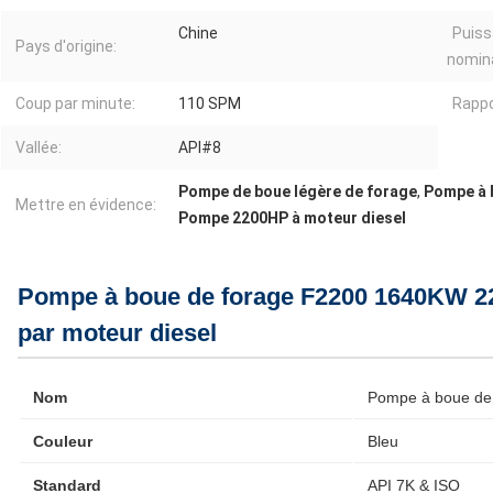
Chine
Puiss
Pays d'origine:
nomina
Coup par minute:
110 SPM
Rappo
Vallée:
API#8
Pompe de boue légère de forage
,
Pompe à 
Mettre en évidence:
Pompe 2200HP à moteur diesel
Pompe à boue de forage F2200 1640KW 2
par moteur diesel
Nom
Pompe à boue de
Couleur
Bleu
Standard
API 7K & ISO