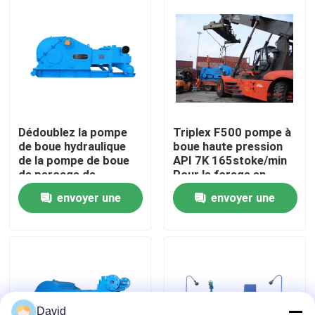
Visite d'usine
Contrôle de la qualité
Contact
Dédoublez la pompe
Triplex F500 pompe à
de boue hydraulique
boue haute pression
de la pompe de boue
API 7K 165stoke/min
nouvelles
de perçage de
Pour le forage en
structure 1193kW
profondeur
envoyer une
envoyer une
F1600FTL
Tous les cas
demande
demande
Pompe de boue de forage
Revêtement de pompe de boue
David