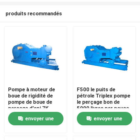
produits recommandés
Pompe à moteur de
F500 le puits de
boue de rigidité de
pétrole Triplex pompe
Aperçu
pompe de boue de
le perçage bon de
perçage d'api 7K
5000 livres par pouce
bonne pour des
carré Api Mud Pump
envoyer une
envoyer une
Produits
plates-formes de
For Oil
forage
demande
demande
A propos de nous