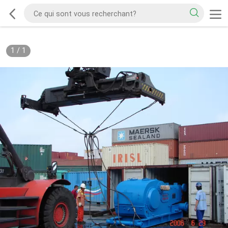
1
/
1